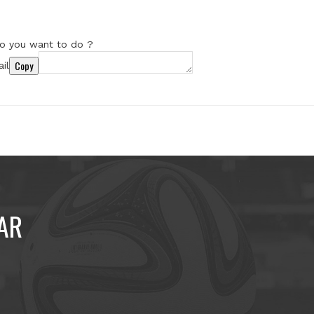
o you want to do ?
Copy
il
AR