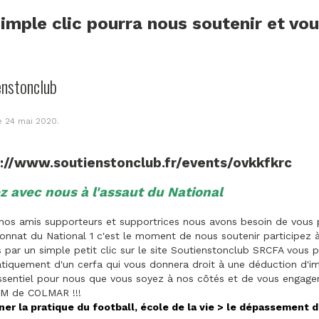
imple clic pourra nous soutenir et vo
enstonclub
le
24 mai 2020
.
s://www.soutienstonclub.fr/events/ovkkfkrc
z avec nous à l'assaut du National
nos amis supporteurs et supportrices nous avons besoin de vous p
nnat du National 1 c'est le moment de nous soutenir participez 
par un simple petit clic sur le site Soutienstonclub SRCFA vous p
iquement d'un cerfa qui vous donnera droit à une déduction d'im
ssentiel pour nous que vous soyez à nos côtés et de vous engager 
M de COLMAR !!!
ner la pratique du football, école de la vie > le dépassement d