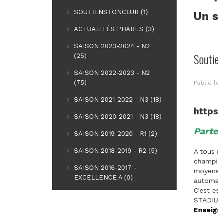
SOUTIENSTONCLUB (1)
Un s
ACTUALITÉS PHARES (3)
SAISON 2023-2024 - N2
Souti
(25)
SAISON 2022-2023 - N2
(75)
Publié 
SAISON 2021-2022 - N3 (18)
http
SAISON 2020-2021 - N3 (18)
Parte
SAISON 2019-2020 - R1 (2)
SAISON 2018-2019 - R2 (5)
A tous 
champio
SAISON 2016-2017 -
moyens 
EXCELLENCE A (0)
automat
C'est e
STADIU
Enseig