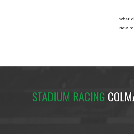
What d
New ma
STADIUM RACING
COLM