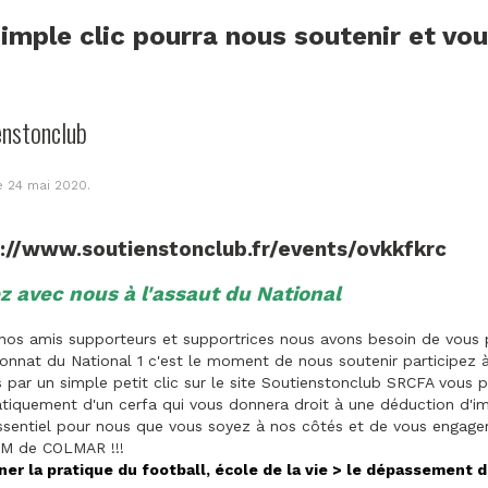
imple clic pourra nous soutenir et vo
enstonclub
le
24 mai 2020
.
s://www.soutienstonclub.fr/events/ovkkfkrc
z avec nous à l'assaut du National
nos amis supporteurs et supportrices nous avons besoin de vous p
nnat du National 1 c'est le moment de nous soutenir participez 
par un simple petit clic sur le site Soutienstonclub SRCFA vous p
iquement d'un cerfa qui vous donnera droit à une déduction d'im
ssentiel pour nous que vous soyez à nos côtés et de vous engager 
M de COLMAR !!!
ner la pratique du football, école de la vie > le dépassement d