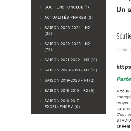
SOUTIENSTONCLUB (1)
Un s
ACTUALITÉS PHARES (3)
SAISON 2023-2024 - N2
Souti
(25)
SAISON 2022-2023 - N2
(75)
Publié 
SAISON 2021-2022 - N3 (18)
http
SAISON 2020-2021 - N3 (18)
Parte
SAISON 2019-2020 - R1 (2)
SAISON 2018-2019 - R2 (5)
A tous 
champio
SAISON 2016-2017 -
moyens 
EXCELLENCE A (0)
automat
C'est e
STADIU
Enseig