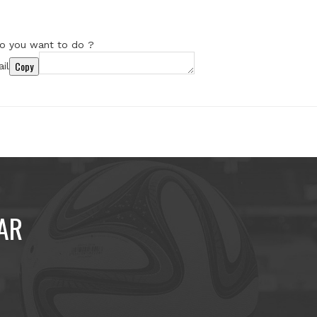
o you want to do ?
Copy
il
AR