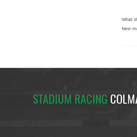
What d
New ma
STADIUM RACING
COLM