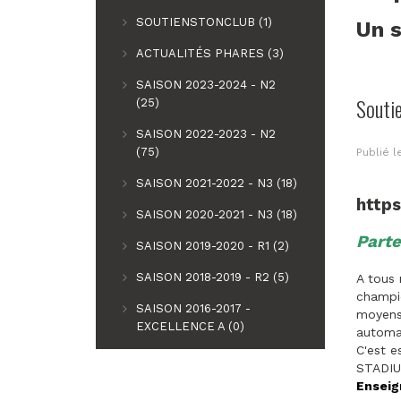
SOUTIENSTONCLUB (1)
Un s
ACTUALITÉS PHARES (3)
SAISON 2023-2024 - N2
Souti
(25)
SAISON 2022-2023 - N2
(75)
Publié 
SAISON 2021-2022 - N3 (18)
http
SAISON 2020-2021 - N3 (18)
Parte
SAISON 2019-2020 - R1 (2)
SAISON 2018-2019 - R2 (5)
A tous 
champio
SAISON 2016-2017 -
moyens 
EXCELLENCE A (0)
automat
C'est e
STADIU
Enseig