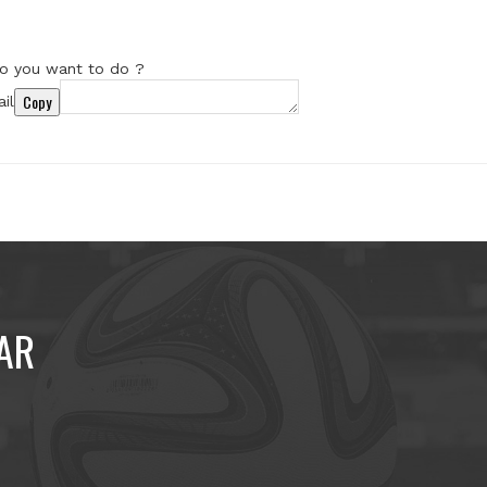
o you want to do ?
Copy
il
AR