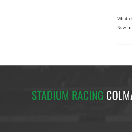
What d
New ma
STADIUM RACING
COLM