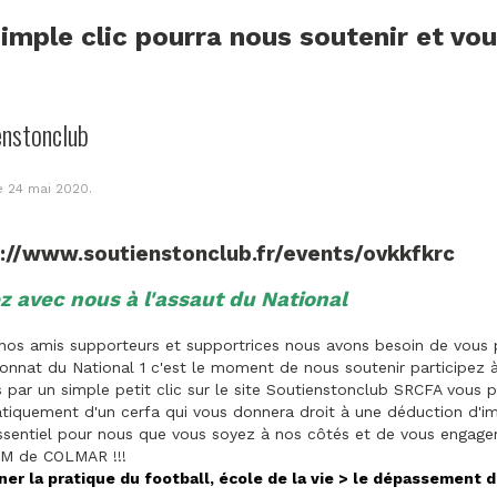
imple clic pourra nous soutenir et vo
enstonclub
le
24 mai 2020
.
s://www.soutienstonclub.fr/events/ovkkfkrc
z avec nous à l'assaut du National
nos amis supporteurs et supportrices nous avons besoin de vous p
nnat du National 1 c'est le moment de nous soutenir participez 
par un simple petit clic sur le site Soutienstonclub SRCFA vous p
iquement d'un cerfa qui vous donnera droit à une déduction d'im
ssentiel pour nous que vous soyez à nos côtés et de vous engager 
M de COLMAR !!!
ner la pratique du football, école de la vie > le dépassement d