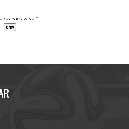
o you want to do ?
Copy
il
AR