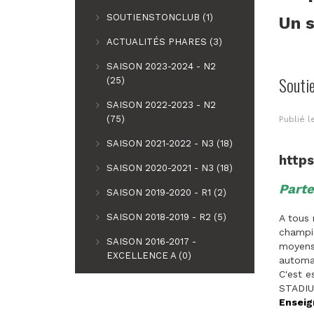
SOUTIENSTONCLUB (1)
Un s
ACTUALITÉS PHARES (3)
SAISON 2023-2024 - N2
Souti
(25)
SAISON 2022-2023 - N2
(75)
Publié 
SAISON 2021-2022 - N3 (18)
http
SAISON 2020-2021 - N3 (18)
Parte
SAISON 2019-2020 - R1 (2)
SAISON 2018-2019 - R2 (5)
A tous 
champio
SAISON 2016-2017 -
moyens 
EXCELLENCE A (0)
automat
C'est e
STADIU
Enseig