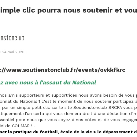
imple clic pourra nous soutenir et vo
enstonclub
le
24 mai 2020
.
s://www.soutienstonclub.fr/events/ovkkfkrc
z avec nous à l'assaut du National
nos amis supporteurs et supportrices nous avons besoin de vous p
nnat du National 1 c'est le moment de nous soutenir participez 
par un simple petit clic sur le site Soutienstonclub SRCFA vous p
iquement d'un cerfa qui vous donnera droit à une déduction d'im
ssentiel pour nous que vous soyez à nos côtés et de vous engager 
M de COLMAR !!!
ner la pratique du football, école de la vie > le dépassement d