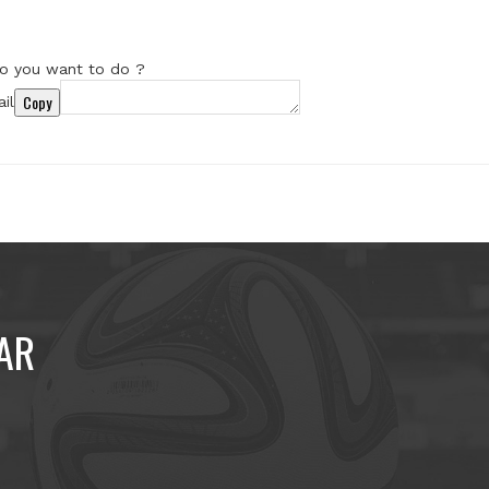
o you want to do ?
Copy
il
AR