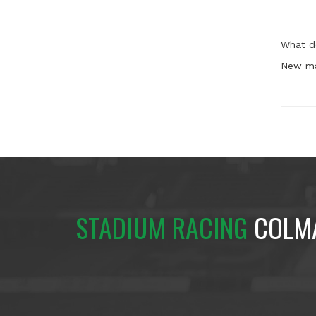
What d
New ma
STADIUM RACING
COLM