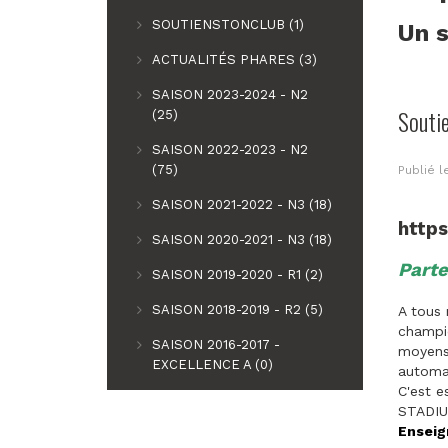
SOUTIENSTONCLUB (1)
Un s
ACTUALITÉS PHARES (3)
SAISON 2023-2024 - N2
Souti
(25)
SAISON 2022-2023 - N2
(75)
Publié 
SAISON 2021-2022 - N3 (18)
http
SAISON 2020-2021 - N3 (18)
Parte
SAISON 2019-2020 - R1 (2)
SAISON 2018-2019 - R2 (5)
A tous 
champio
SAISON 2016-2017 -
moyens 
EXCELLENCE A (0)
automat
C'est e
STADIU
Enseig