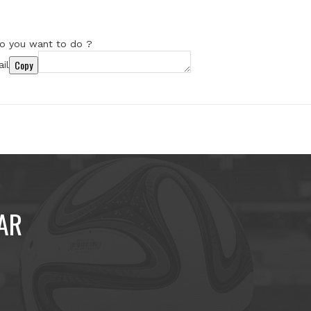
o you want to do ?
Copy
il
AR