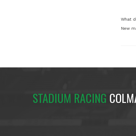
What d
New ma
STADIUM RACING
COLM