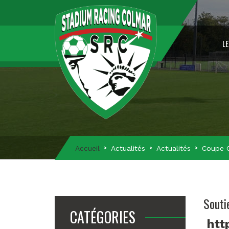
LE
Accueil
Actualités
Actualités
Coupe C
Souti
CATÉGORIES
htt