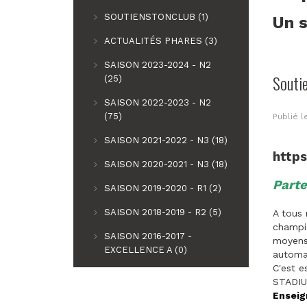
SOUTIENSTONCLUB (1)
Un s
ACTUALITÉS PHARES (3)
SAISON 2023-2024 - N2
Souti
(25)
SAISON 2022-2023 - N2
(75)
Publié 
SAISON 2021-2022 - N3 (18)
http
SAISON 2020-2021 - N3 (18)
Parte
SAISON 2019-2020 - R1 (2)
SAISON 2018-2019 - R2 (5)
A tous 
champio
SAISON 2016-2017 -
moyens 
EXCELLENCE A (0)
automat
C'est e
STADIU
Enseig