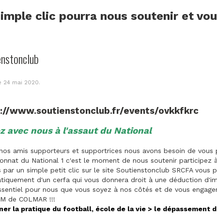
imple clic pourra nous soutenir et vo
enstonclub
le
24 mai 2020
.
s://www.soutienstonclub.fr/events/ovkkfkrc
z avec nous à l'assaut du National
nos amis supporteurs et supportrices nous avons besoin de vous p
nnat du National 1 c'est le moment de nous soutenir participez 
par un simple petit clic sur le site Soutienstonclub SRCFA vous p
iquement d'un cerfa qui vous donnera droit à une déduction d'im
ssentiel pour nous que vous soyez à nos côtés et de vous engager 
M de COLMAR !!!
ner la pratique du football, école de la vie > le dépassement d