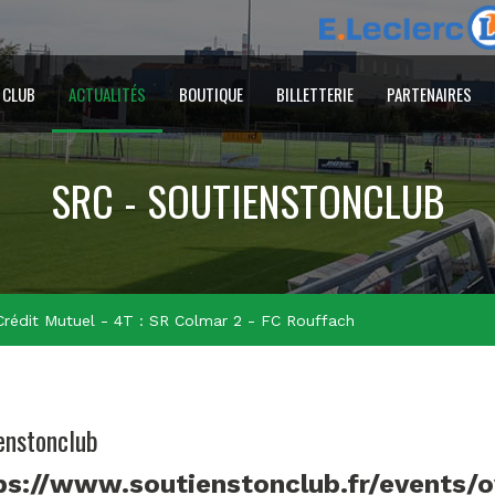
 CLUB
ACTUALITÉS
BOUTIQUE
BILLETTERIE
PARTENAIRES
SRC - SOUTIENSTONCLUB
rédit Mutuel - 4T : SR Colmar 2 - FC Rouffach
enstonclub
ps://www.soutienstonclub.fr/events/