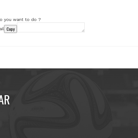
o you want to do ?
Copy
il
AR