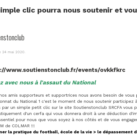
imple clic pourra nous soutenir et vo
enstonclub
le
24 mai 2020
.
s://www.soutienstonclub.fr/events/ovkkfkrc
z avec nous à l'assaut du National
nos amis supporteurs et supportrices nous avons besoin de vous p
nnat du National 1 c'est le moment de nous soutenir participez 
par un simple petit clic sur le site Soutienstonclub SRCFA vous p
iquement d'un cerfa qui vous donnera droit à une déduction d'im
ssentiel pour nous que vous soyez à nos côtés et de vous engager 
M de COLMAR !!!
ner la pratique du football, école de la vie > le dépassement d