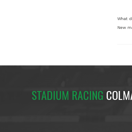
What d
New ma
STADIUM RACING
COLM