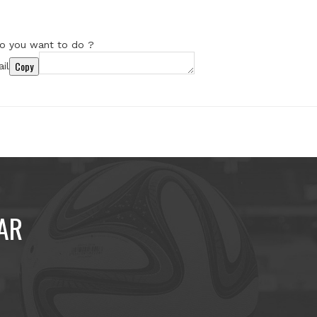
o you want to do ?
Copy
il
AR