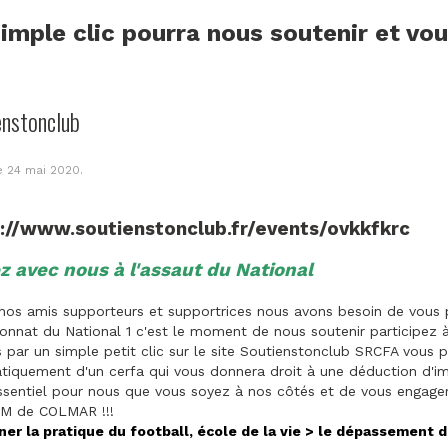
imple clic pourra nous soutenir et vo
enstonclub
le
24 mai 2020
.
s://www.soutienstonclub.fr/events/ovkkfkrc
z avec nous à l'assaut du National
nos amis supporteurs et supportrices nous avons besoin de vous p
nnat du National 1 c'est le moment de nous soutenir participez 
par un simple petit clic sur le site Soutienstonclub SRCFA vous p
iquement d'un cerfa qui vous donnera droit à une déduction d'im
ssentiel pour nous que vous soyez à nos côtés et de vous engager 
M de COLMAR !!!
ner la pratique du football, école de la vie > le dépassement d