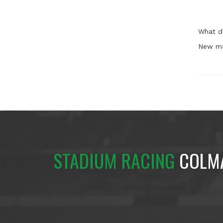
What d
New ma
STADIUM RACING
COLM