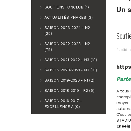
SOUTIENSTONCLUB (1)
Un s
ACTUALITÉS PHARES (3)
SAISON 2023-2024 - N2
Souti
(25)
SAISON 2022-2023 - N2
(75)
Publié 
SAISON 2021-2022 - N3 (18)
http
SAISON 2020-2021 - N3 (18)
Parte
SAISON 2019-2020 - R1 (2)
SAISON 2018-2019 - R2 (5)
A tous 
champio
SAISON 2016-2017 -
moyens 
EXCELLENCE A (0)
automat
C'est e
STADIU
Enseig