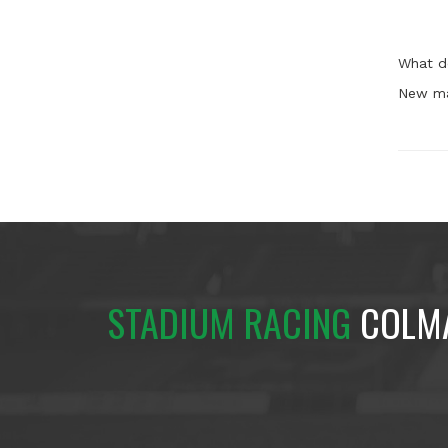
What d
New ma
STADIUM RACING
COLM