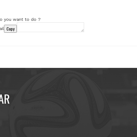
o you want to do ?
Copy
il
AR