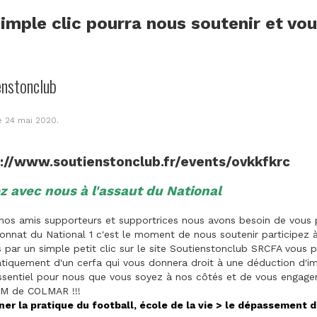
imple clic pourra nous soutenir et vo
enstonclub
le
24 mai 2020
.
s://www.soutienstonclub.fr/events/ovkkfkrc
z avec nous à l'assaut du National
nos amis supporteurs et supportrices nous avons besoin de vous p
nnat du National 1 c'est le moment de nous soutenir participez 
par un simple petit clic sur le site Soutienstonclub SRCFA vous p
iquement d'un cerfa qui vous donnera droit à une déduction d'im
ssentiel pour nous que vous soyez à nos côtés et de vous engager 
M de COLMAR !!!
ner la pratique du football, école de la vie > le dépassement d