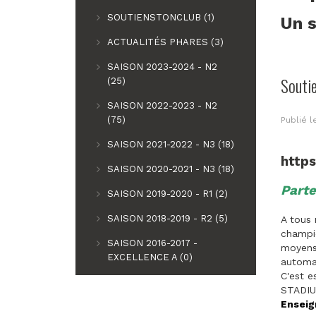
SOUTIENSTONCLUB (1)
Un s
ACTUALITÉS PHARES (3)
SAISON 2023-2024 - N2
Souti
(25)
SAISON 2022-2023 - N2
(75)
Publié 
SAISON 2021-2022 - N3 (18)
http
SAISON 2020-2021 - N3 (18)
Parte
SAISON 2019-2020 - R1 (2)
SAISON 2018-2019 - R2 (5)
A tous 
champio
SAISON 2016-2017 -
moyens 
EXCELLENCE A (0)
automat
C'est e
STADIU
Enseig