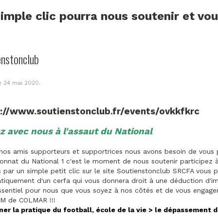
imple clic pourra nous soutenir et vo
enstonclub
le
24 mai 2020
.
s://www.soutienstonclub.fr/events/ovkkfkrc
z avec nous à l'assaut du National
nos amis supporteurs et supportrices nous avons besoin de vous p
nnat du National 1 c'est le moment de nous soutenir participez 
par un simple petit clic sur le site Soutienstonclub SRCFA vous p
iquement d'un cerfa qui vous donnera droit à une déduction d'im
ssentiel pour nous que vous soyez à nos côtés et de vous engager 
M de COLMAR !!!
ner la pratique du football, école de la vie > le dépassement d