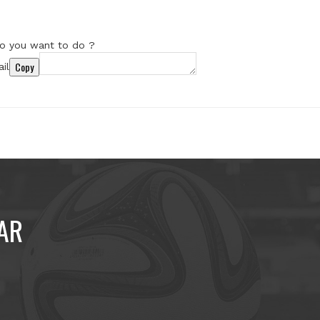
o you want to do ?
Copy
il
AR