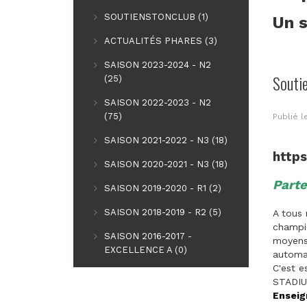
SOUTIENSTONCLUB (1)
Un s
ACTUALITÉS PHARES (3)
SAISON 2023-2024 - N2
Souti
(25)
SAISON 2022-2023 - N2
(75)
Publié 
SAISON 2021-2022 - N3 (18)
http
SAISON 2020-2021 - N3 (18)
Parte
SAISON 2019-2020 - R1 (2)
SAISON 2018-2019 - R2 (5)
A tous 
champio
SAISON 2016-2017 -
moyens 
EXCELLENCE A (0)
automat
C'est e
STADIU
Enseig