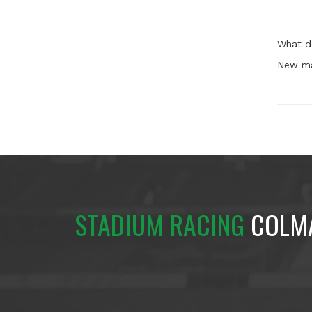
What d
New ma
STADIUM RACING
COLM