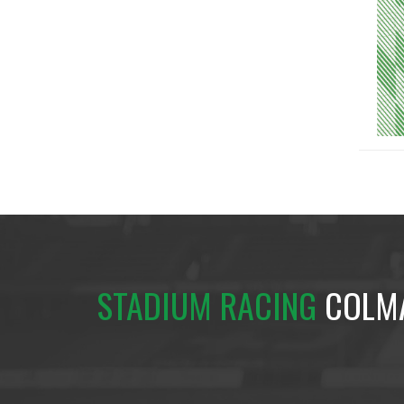
STADIUM RACING
COLM