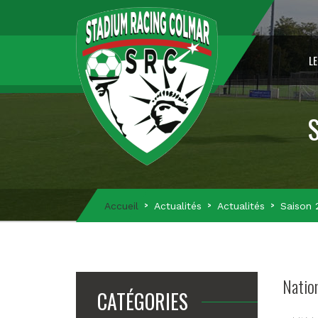
LE
S
Accueil
Actualités
Actualités
Saison 
Nation
CATÉGORIES