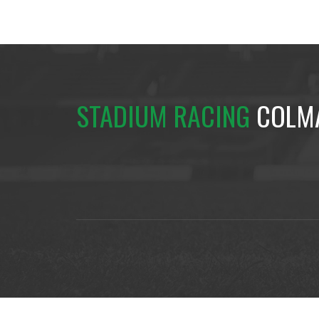
STADIUM RACING
COLM